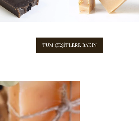
örek Otu Sabunu
Eşek Sütü Sabun
TÜM ÇEŞİTLERE BAKIN