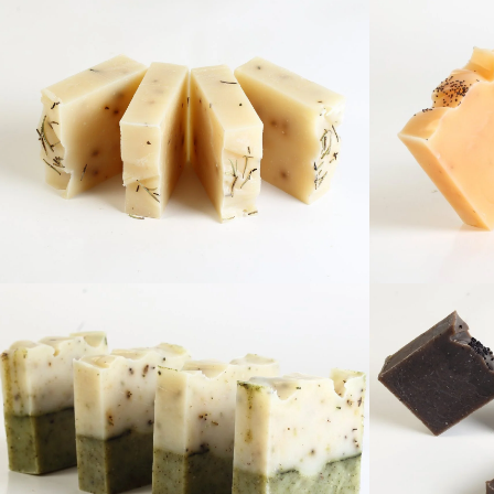
Isırgan Sabunu
D
Biberiye Sabunu