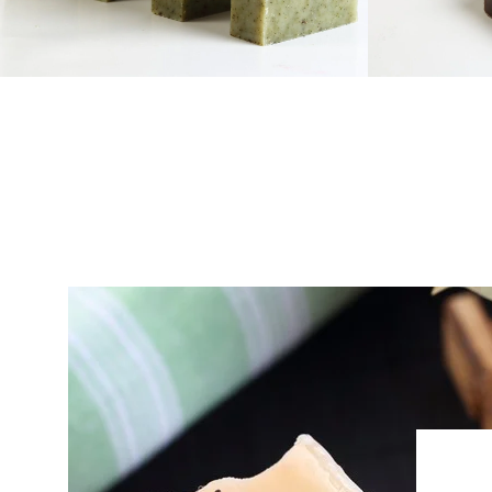
Çay Ağacı Sabunu
Ç