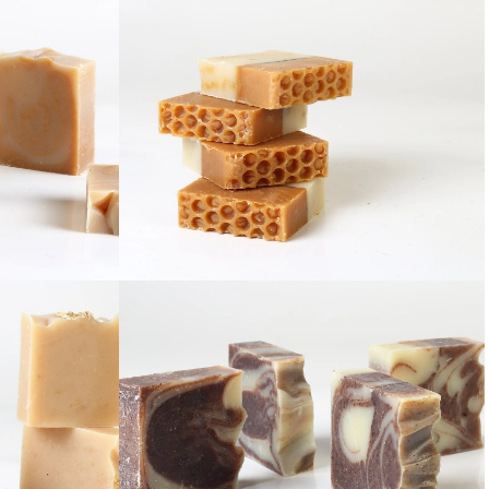
Tarçın Portakal Sabunu
unu
Yulaf Bal Sabunu