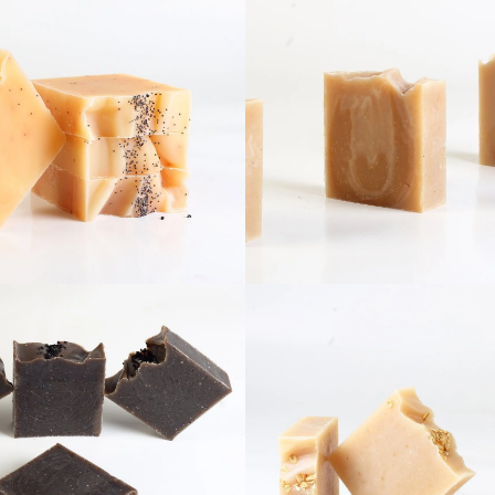
eve Sütü Sabunu
Kefir Sabunu
Limon Sabunu
Bal Keçi Sütü Sab