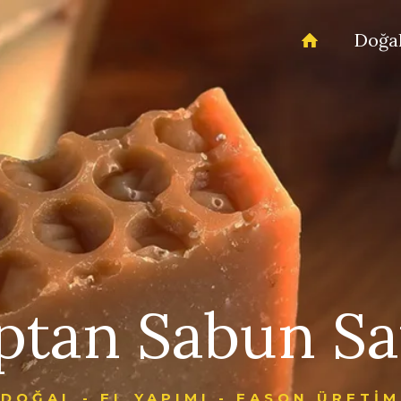
Doğal
ptan Sabun Sat
DOĞAL - EL YAPIMI - FASON ÜRETİM