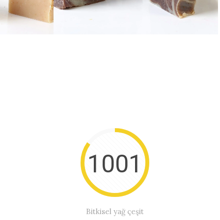
u
Tarçın Sabunu
1001
Bitkisel yağ çeşit