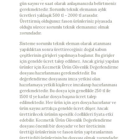
gün sayısı ve saat olarak anlaşmanızda belirtmeniz
gerekmektedir. Sorumlu teknik elemanın aylık
ücretleri yaklaşık 500 tl – 2000 tl arasıdır.
Ürettirmiş olduğunuz fason ürünleriniz piyasada
olduğu sürece sorumlu teknik elemanınız olmak
zorundadır.
Sisteme sorumlu teknik eleman olarak atanması
yapıldıktan sonra ürettireceğiniz doğal sabun
çeşitlerinin girişleri yapılmaya başlanır. Bu girişler
için genelde ücret talep edilmez. Ancak girişi yapılan
ürünler için Kozmetik Ürün Güvenlik Değerlendirme
dosyası hazırlanması gerekmektedir. Bu
değerlendirme dosyasını imza yetkisi olan
hazırlamaya yetkili kişilerce imzalanıp hazırlanması
gerekmektedir. Bu dosya için genellikle 250 tl ile
1500 tl ye kadar dosya başına ücret talep
edilmektedir. Her ürün için ayrı dosya hazırlanır ve
ürün sayısı arttıkça genelde ücret düşer. Ancak
ürettirilecek ürünün spesifik özellikleri fiyata etki
edebilir. Kozmetik Ürün Güvenlik Değerlendirme
dosyası önemli bir dosyadır ve her üreticinin
ürettiği ürünlerinin ve fason ürün yaptıranlarının
ürettirdiği ürünlerinin bu dosyası olmak zorundadır.