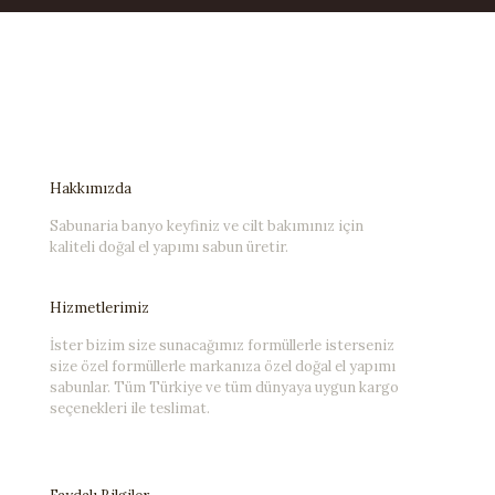
Hakkımızda
Sabunaria banyo keyfiniz ve cilt bakımınız için
kaliteli doğal el yapımı sabun üretir.
Hizmetlerimiz
İster bizim size sunacağımız formüllerle isterseniz
size özel formüllerle markanıza özel doğal el yapımı
sabunlar. Tüm Türkiye ve tüm dünyaya uygun kargo
seçenekleri ile teslimat.