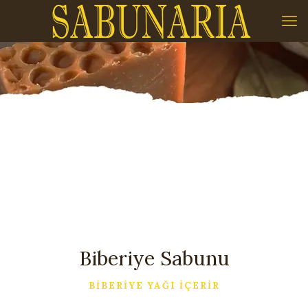
Biberiye Sabunu
BİBERİYE YAĞI İÇERİR