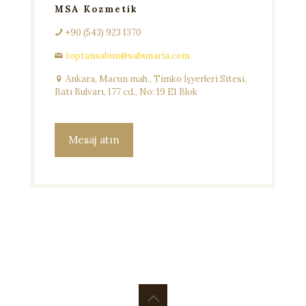
MSA Kozmetik
+90 (543) 923 1370
toptansabun@sabunaria.com
Ankara, Macun mah., Timko İşyerleri Sitesi,
Batı Bulvarı, 177 cd., No: 19 E1 Blok
Mesaj atın