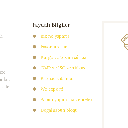
Faydalı Bilgiler
li
●
Biz ne yaparız
●
Fason üretimi
●
Kargo ve teslim süresi
●
GMP ve ISO sertifikası
ize
●
Bitkisel sabunlar
nlar.
i ile
●
We export!
●
Sabun yapım malzemeleri
●
Doğal sabun blogu