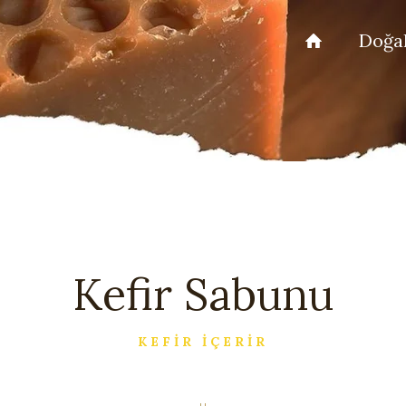
Doğal
Kefir Sabunu
KEFİR İÇERİR