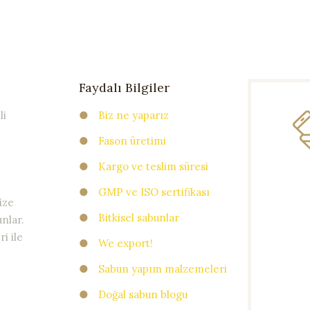
Faydalı Bilgiler
li
●
Biz ne yaparız
●
Fason üretimi
●
Kargo ve teslim süresi
●
GMP ve ISO sertifikası
ize
●
Bitkisel sabunlar
nlar.
i ile
●
We export!
●
Sabun yapım malzemeleri
●
Doğal sabun blogu