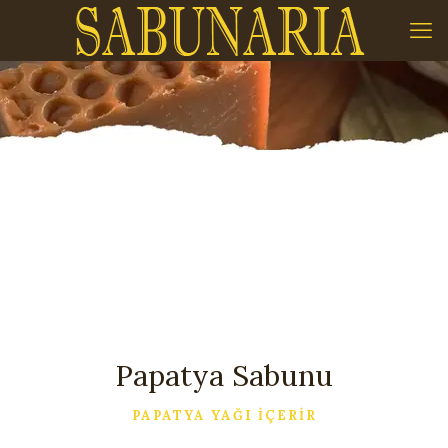
Papatya Sabunu
PAPATYA YAĞI İÇERİR